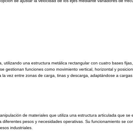
pción de ajustar la velocidad de los ejes mediante variadores de frec
, utilizando una estructura metálica rectangular con cuatro bases fijas
 gestionan funciones como movimiento vertical, horizontal y posiciona
a vez entre zonas de carga, tinas y descarga, adaptándose a cargas d
anipulación de materiales que utiliza una estructura articulada que se 
 a diferentes pesos y necesidades operativas. Su funcionamiento se c
esos industriales.