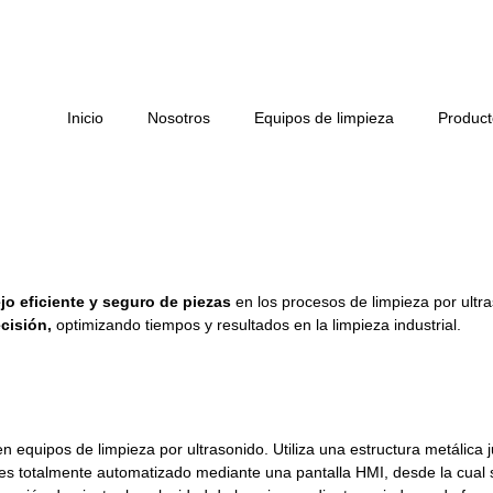
Inicio
Nosotros
Equipos de limpieza
Product
A EN LA MANIPULACIÓN DE P
o eficiente y seguro de piezas
en los procesos de limpieza por ult
cisión
,
optimizando tiempos y resultados en la limpieza industrial.
en equipos de limpieza por ultrasonido. Utiliza una estructura metálic
 es totalmente automatizado mediante una pantalla HMI, desde la cual 