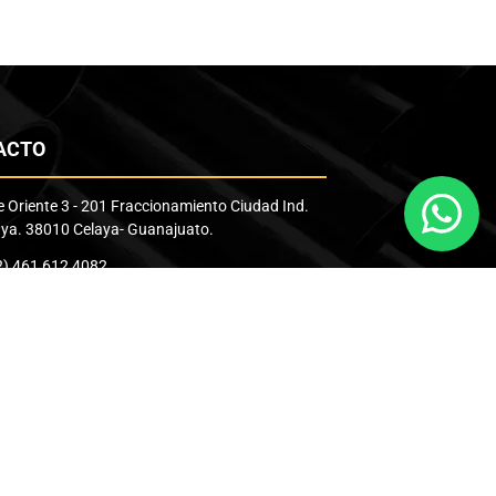
ACTO
e Oriente 3 - 201 Fraccionamiento Ciudad Ind.
aya. 38010 Celaya- Guanajuato.
2) 461 612 4082
 161 3158
o@tt-mexico.com
Política Integrada
Política Preventiva