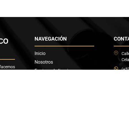
NAVEGACIÓN
CONT
Inicio
Call
Cel
Nosotros
sfacemos
(+5
Equipos de limpieza
ravés de
461
es.
Productos de limpieza
Catálogo
inf
Contacto
e México S.A de C.V.
Política de Privacidad