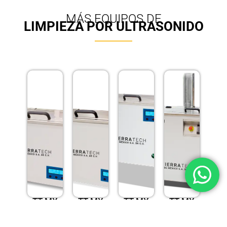
MÁS EQUIPOS DE
LIMPIEZA POR ULTRASONIDO
TT-MX
TT-MX
TT-MX
TT-MX
30
50
75
75N