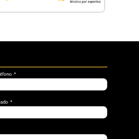
técnico por expertos
léfono
tado